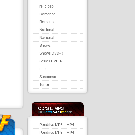
religioso
Romance
Romance
Nacional
Nacional
Shows
Shows DVD-R
Series DVD-R
Luta
Suspense
Terror
CD’S E MP3
Pendrive MP3 – MP4
Pendrive MP3 – MP4