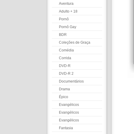
Aventura
Adulto + 18
Pornô
Pornô Gay
BDR
Coleções de Graça
Comédia
Corrida
DVD-R
DVD-R 2
Documentários
Drama
Épico
Evangélicos
Evangélicos
Evangélicos
Fantasia