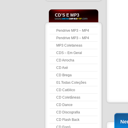
CD’S E MP3
Pendrive MP3 – MP4
Pendrive MP3 – MP4
MP3 Coletaneas
CDS – Em Geral
CD Arrocha
CD Axé
CD Brega
01.Todas Coleções
CD Católico
CD Coletâneas
CD Dance
CD Discografia
CD Flash Back
Ne
CD Forró