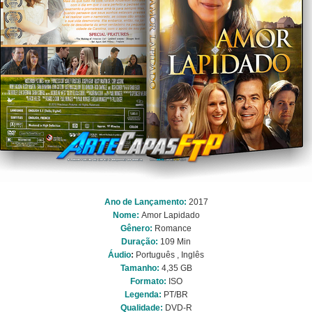
Ano de Lançamento:
2017
Nome:
Amor Lapidado
Gênero:
Romance
Duração:
109 Min
Áudio
:
Português , Inglês
Tamanho:
4,35 GB
Formato:
ISO
Legenda:
PT/BR
Qualidade:
DVD-R