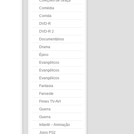
Coleções de Graça
Comédia
Corrida
DVD-R
DVD-R 2
Documentários
Drama
Épico
Evangélicos
Evangélicos
Evangélicos
Fantasia
Faroeste
Fimes TV-AVI
Guerra
Guerra
Infantil – Animação
Jojos PS2