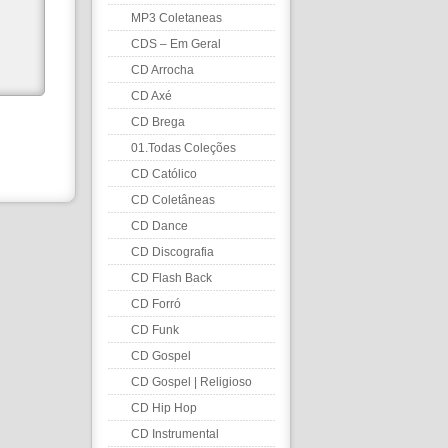
MP3 Coletaneas
CDS – Em Geral
CD Arrocha
CD Axé
CD Brega
01.Todas Coleções
CD Católico
CD Coletâneas
CD Dance
CD Discografia
CD Flash Back
CD Forró
CD Funk
CD Gospel
CD Gospel | Religioso
CD Hip Hop
CD Instrumental