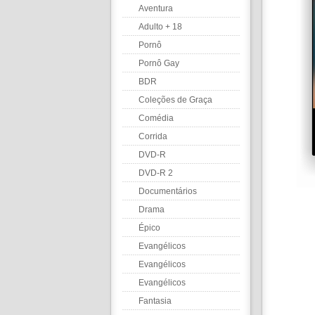
Aventura
Adulto + 18
Pornô
Pornô Gay
BDR
Coleções de Graça
Comédia
Corrida
DVD-R
DVD-R 2
Documentários
Drama
Épico
Evangélicos
Evangélicos
Evangélicos
Fantasia