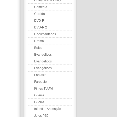
Coleções de Graça
Comédia
Corrida
DVD-R
DVD-R 2
Documentários
Drama
Épico
Evangélicos
Evangélicos
Evangélicos
Fantasia
Faroeste
Fimes TV-AVI
Guerra
Guerra
Infantil – Animação
Jojos PS2