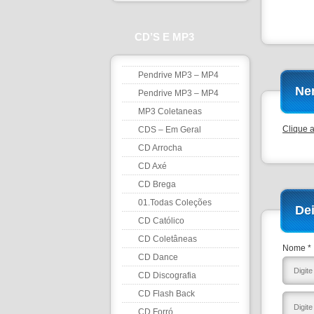
CD’S E MP3
Pendrive MP3 – MP4
Ne
Pendrive MP3 – MP4
MP3 Coletaneas
Clique 
CDS – Em Geral
CD Arrocha
CD Axé
CD Brega
01.Todas Coleções
De
CD Católico
CD Coletâneas
Nome *
CD Dance
CD Discografia
CD Flash Back
CD Forró