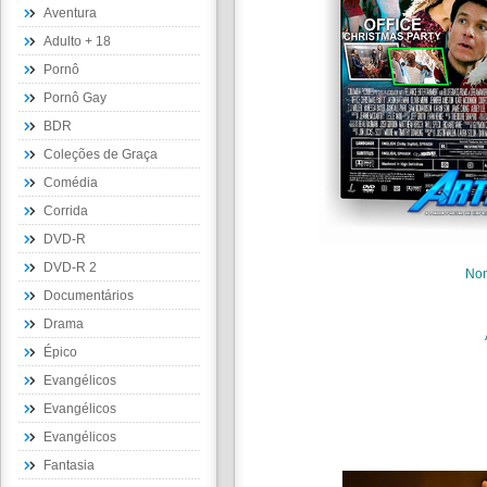
Aventura
Adulto + 18
Pornô
Pornô Gay
BDR
Coleções de Graça
Comédia
Corrida
DVD-R
DVD-R 2
No
Documentários
Drama
Épico
Evangélicos
Evangélicos
Evangélicos
Fantasia