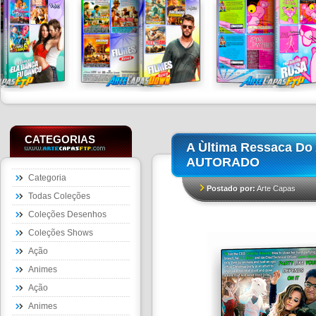
CATEGORIAS
A Ùltima Ressaca Do
AUTORADO
Categoria
Postado por:
Arte Capas
Todas Coleções
Coleções Desenhos
Coleções Shows
Ação
Animes
Ação
Animes