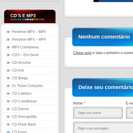
CD’S E MP3
Pendrive MP3 – MP4
Nenhum comentário
Pendrive MP3 – MP4
MP3 Coletaneas
Clique aqui
e seja o primeiro a comen
CDS – Em Geral
CD Arrocha
CD Axé
CD Brega
01.Todas Coleções
Deixe seu comentári
CD Católico
CD Coletâneas
Nome *
E-ma
CD Dance
CD Discografia
CD Flash Back
CD Forró