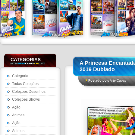
CATEGORIAS
A Princesa Encantad
2019 Dublado
Categoria
Postado por:
Arte Capas
Todas Coleções
Coleções Desenhos
Coleções Shows
Ação
Animes
Ação
Animes