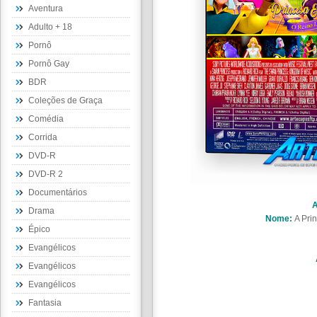
Aventura
Adulto + 18
Pornô
Pornô Gay
BDR
Coleções de Graça
Comédia
Corrida
DVD-R
DVD-R 2
Documentários
A
Drama
Nome:
A Pri
Épico
Evangélicos
Evangélicos
Evangélicos
Fantasia