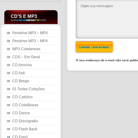
CD’S E MP3
Pendrive MP3 – MP4
Pendrive MP3 – MP4
ENVIAR COMENTÁRIO
MP3 Coletaneas
CDS – Em Geral
O seu endereço de e-mail não será publ
CD Arrocha
CD Axé
CD Brega
01.Todas Coleções
CD Católico
CD Coletâneas
CD Dance
CD Discografia
CD Flash Back
CD Forró