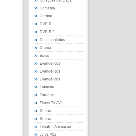
Coleções de Graça
Comédia
Corrida
DVD-R
DVD-R 2
Documentários
Drama
Épico
Evangélicos
Evangélicos
Evangélicos
Fantasia
Faroeste
Fimes TV-AVI
Guerra
Guerra
Infantil – Animação
Jojos PS2