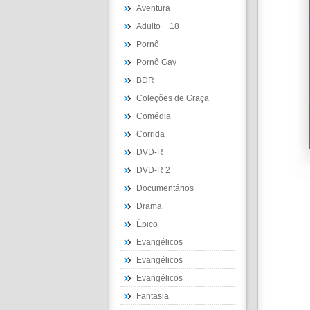
Aventura
Adulto + 18
Pornô
Pornô Gay
BDR
Coleções de Graça
Comédia
Corrida
DVD-R
DVD-R 2
Documentários
Drama
Épico
Evangélicos
Evangélicos
Evangélicos
Fantasia