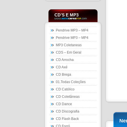
CD’S E MP3
Pendrive MP3 – MP4
Pendrive MP3 – MP4
MP3 Coletaneas
CDS – Em Geral
CD Arrocha
CD Axé
CD Brega
01.Todas Coleções
CD Católico
CD Coletâneas
CD Dance
CD Discografia
CD Flash Back
Ne
CD Forró