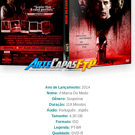
Ano de Lançamento:
2014
Nome:
A Marca Do Medo
Gênero:
Suspense
Duração:
119 Minutos
Áudio:
Português , Inglês
Tamanho:
4,30 GB
Formato:
ISO
Legenda:
PT-BR
Qualidade:
DVD-R