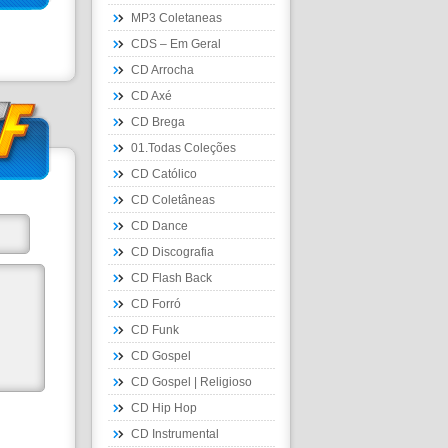
MP3 Coletaneas
CDS – Em Geral
CD Arrocha
CD Axé
CD Brega
01.Todas Coleções
CD Católico
CD Coletâneas
CD Dance
CD Discografia
CD Flash Back
CD Forró
CD Funk
CD Gospel
CD Gospel | Religioso
CD Hip Hop
CD Instrumental