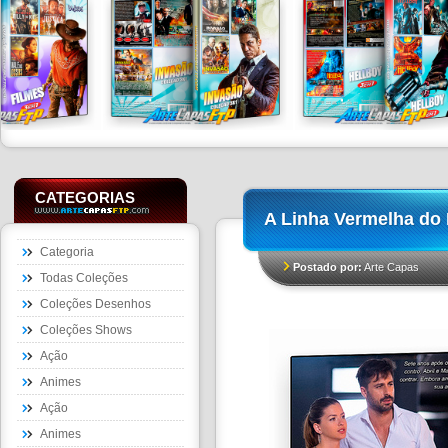
CATEGORIAS
A Linha Vermelha do
Categoria
Postado por:
Arte Capas
Todas Coleções
Coleções Desenhos
Coleções Shows
Ação
Animes
Ação
Animes