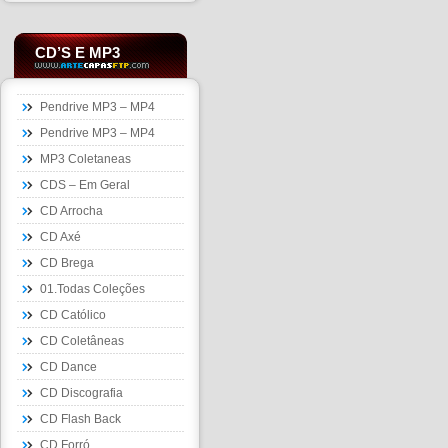
CD’S E MP3
Pendrive MP3 – MP4
Pendrive MP3 – MP4
MP3 Coletaneas
CDS – Em Geral
CD Arrocha
CD Axé
CD Brega
01.Todas Coleções
CD Católico
CD Coletâneas
CD Dance
CD Discografia
CD Flash Back
CD Forró