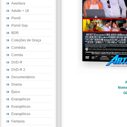
Aventura
Adulto + 18
Pornô
Pornô Gay
BDR
Coleções de Graça
Comédia
Corrida
DVD-R
DVD-R 2
Documentários
A
Drama
Nom
Épico
Gê
Evangélicos
Evangélicos
Evangélicos
Fantasia