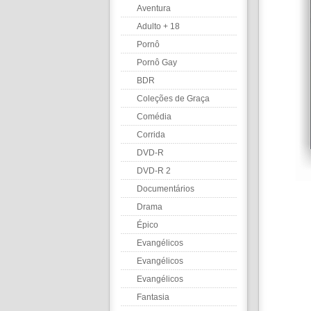
Aventura
Adulto + 18
Pornô
Pornô Gay
BDR
Coleções de Graça
Comédia
Corrida
DVD-R
DVD-R 2
Documentários
Drama
Épico
Evangélicos
Evangélicos
Evangélicos
Fantasia