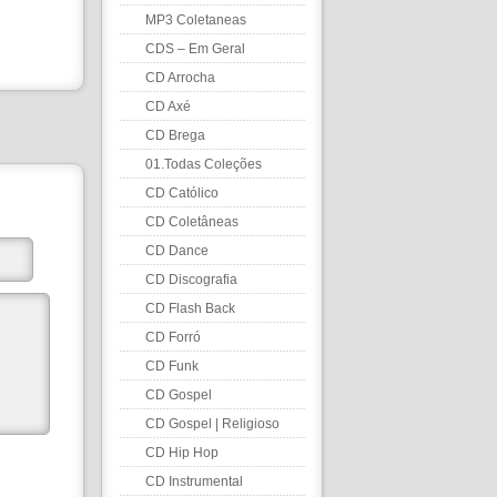
MP3 Coletaneas
CDS – Em Geral
CD Arrocha
CD Axé
CD Brega
01.Todas Coleções
CD Católico
CD Coletâneas
CD Dance
CD Discografia
CD Flash Back
CD Forró
CD Funk
CD Gospel
CD Gospel | Religioso
CD Hip Hop
CD Instrumental