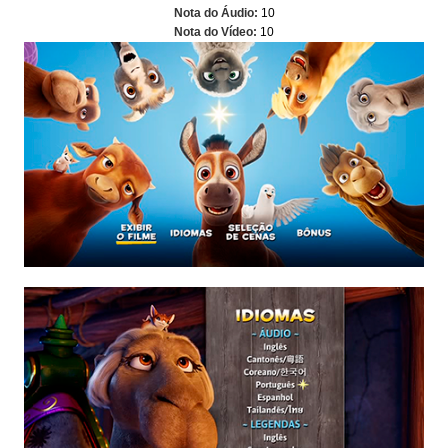
Nota do Áudio:
10
Nota do Vídeo:
10