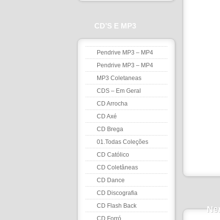
CD’S E MP3
Pendrive MP3 – MP4
Pendrive MP3 – MP4
MP3 Coletaneas
CDS – Em Geral
CD Arrocha
CD Axé
CD Brega
01.Todas Coleções
CD Católico
CD Coletâneas
CD Dance
CD Discografia
CD Flash Back
Ne
CD Forró