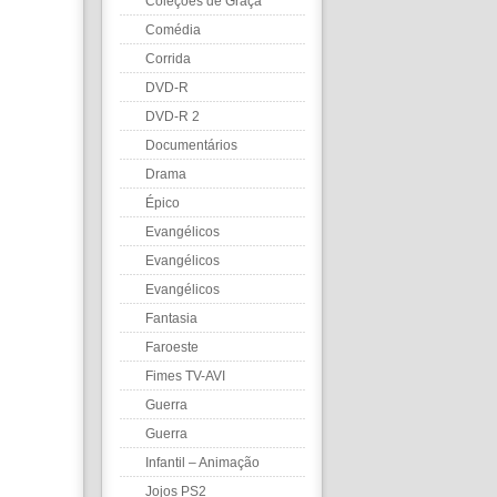
Coleções de Graça
Comédia
Corrida
DVD-R
DVD-R 2
Documentários
Drama
Épico
Evangélicos
Evangélicos
Evangélicos
Fantasia
Faroeste
Fimes TV-AVI
Guerra
Guerra
Infantil – Animação
Jojos PS2