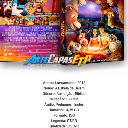
Ano de Lançamento:
2018
Nome:
A Estrela de Belém
Gênero:
Animação , Biblico
Duração:
109 Min
Áudio
:
Português , Inglês
Tamanho:
4,35 GB
Formato:
ISO
Legenda:
PT/BR
Qualidade:
DVD-R