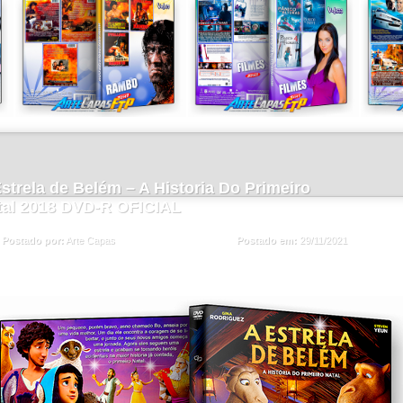
strela de Belém – A Historia Do Primeiro
tal 2018 DVD-R OFICIAL
Postado em:
29/11/2021
Postado por:
Arte Capas