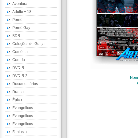
Aventura
Adulto + 18
Pornô
Pornô Gay
BDR
Coleções de Graça
Comédia
Corrida
DVD-R
DVD-R 2
Nom
Documentários
Drama
Épico
Evangélicos
Evangélicos
Evangélicos
Fantasia