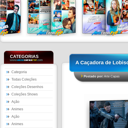
CATEGORIAS
A Caçadora de Lobi
Categoria
Postado por:
Arte Capas
Todas Coleções
Coleções Desenhos
Coleções Shows
Ação
Animes
Ação
Animes