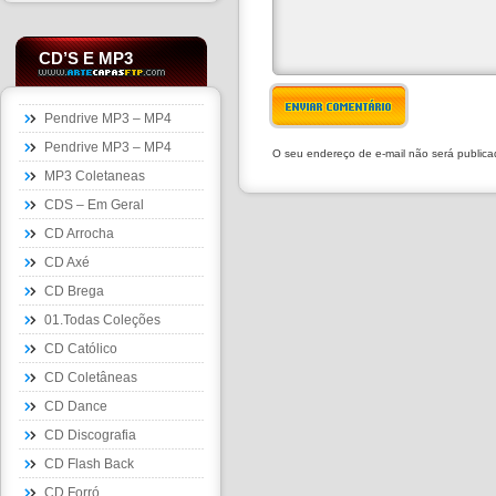
CD’S E MP3
ENVIAR COMENTÁRIO
Pendrive MP3 – MP4
Pendrive MP3 – MP4
O seu endereço de e-mail não será public
MP3 Coletaneas
CDS – Em Geral
CD Arrocha
CD Axé
CD Brega
01.Todas Coleções
CD Católico
CD Coletâneas
CD Dance
CD Discografia
CD Flash Back
CD Forró