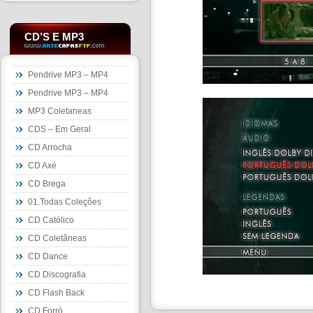
CD’S E MP3
Pendrive MP3 – MP4
Pendrive MP3 – MP4
MP3 Coletaneas
CDS – Em Geral
CD Arrocha
CD Axé
CD Brega
01.Todas Coleções
CD Católico
CD Coletâneas
CD Dance
CD Discografia
CD Flash Back
CD Forró