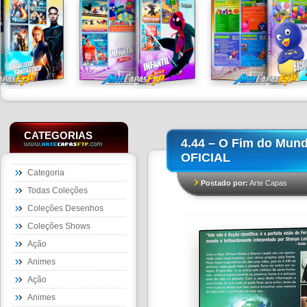
CATEGORIAS
4.44 – O Fim do Mund
OFICIAL
Categoria
Postado por:
Arte Capas
Todas Coleções
Coleções Desenhos
Coleções Shows
Ação
Animes
Ação
Animes