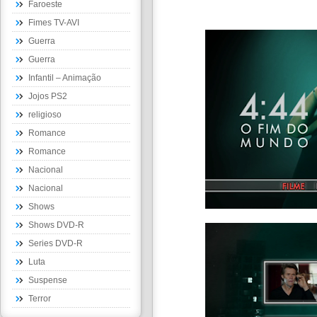
Faroeste
Fimes TV-AVI
Guerra
Guerra
Infantil – Animação
Jojos PS2
religioso
Romance
Romance
Nacional
Nacional
Shows
Shows DVD-R
Series DVD-R
Luta
Suspense
Terror