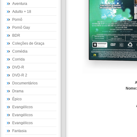
Aventura
Adulto + 18
Pornô
Pornô Gay
BDR
Coleções de Graça
Comédia
Corrida
DVD-R
DVD-R 2
A
Documentários
Nome
Drama
Épico
Evangélicos
Evangélicos
Evangélicos
Fantasia