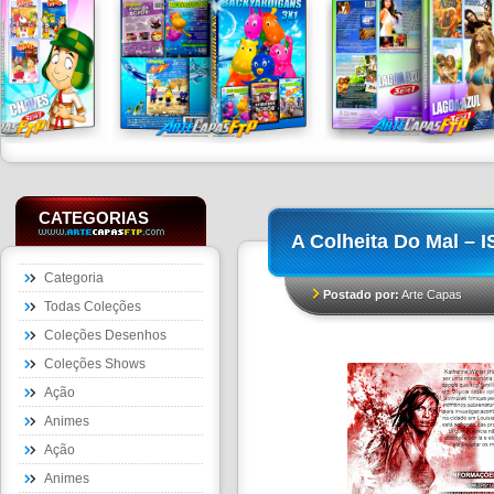
CATEGORIAS
A Colheita Do Mal – 
Categoria
Postado por:
Arte Capas
Todas Coleções
Coleções Desenhos
Coleções Shows
Ação
Animes
Ação
Animes