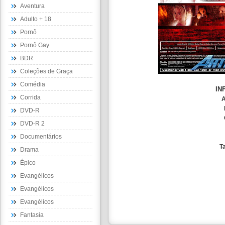
Aventura
Adulto + 18
Pornô
Pornô Gay
BDR
Coleções de Graça
Comédia
IN
Corrida
A
DVD-R
DVD-R 2
Documentários
T
Drama
Épico
Evangélicos
Evangélicos
Evangélicos
Fantasia