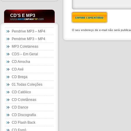
CD’S E MP3
ENVIAR COMENTÁRIO
O seu endereço de e-mail não será public
Pendrive MP3 – MP4
Pendrive MP3 – MP4
MP3 Coletaneas
CDS – Em Geral
CD Arrocha
CD Axé
CD Brega
01.Todas Coleções
CD Católico
CD Coletâneas
CD Dance
CD Discografia
CD Flash Back
CD Forró