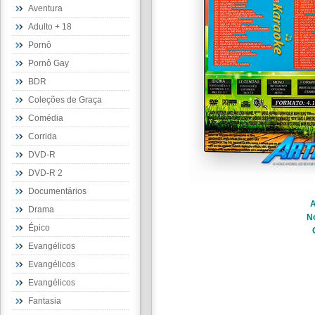
Aventura
Adulto + 18
Pornô
Pornô Gay
BDR
Coleções de Graça
Comédia
Corrida
DVD-R
DVD-R 2
Documentários
A
Drama
N
Épico
Evangélicos
Evangélicos
Evangélicos
Fantasia