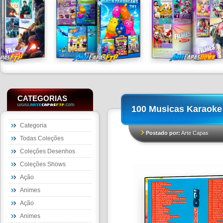
CATEGORIAS
100 Musicas Karaoke
Categoria
Postado por:
Arte Capas
Todas Coleções
Coleções Desenhos
Coleções Shows
Ação
Animes
Ação
Animes