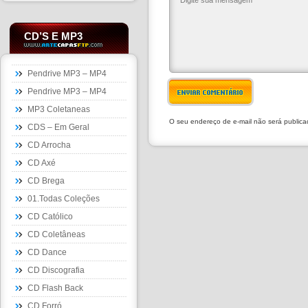
CD’S E MP3
Pendrive MP3 – MP4
Pendrive MP3 – MP4
ENVIAR COMENTÁRIO
MP3 Coletaneas
O seu endereço de e-mail não será public
CDS – Em Geral
CD Arrocha
CD Axé
CD Brega
01.Todas Coleções
CD Católico
CD Coletâneas
CD Dance
CD Discografia
CD Flash Back
CD Forró